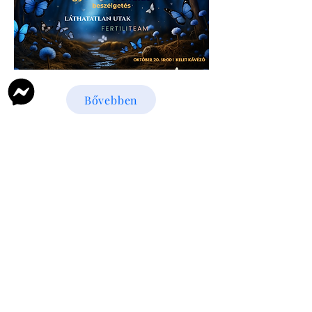
Bővebben
​Kapcsolat
szloboda.aliz@viamirabilis.hu
+36 30 3031478
Adatvédelem