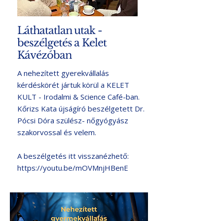
Láthatatlan utak -
beszélgetés a Kelet
Kávézóban
A nehezített gyerekvállalás
kérdéskörét jártuk körül a
KELET
KULT - Irodalmi & Science Café
-ban.
Kőrizs Kata újságíró beszélgetett Dr.
Pócsi Dóra szülész- nőgyógyász
szakorvossal és velem.
A beszélgetés itt visszanézhető:
https://youtu.be/mOVMnjHBenE